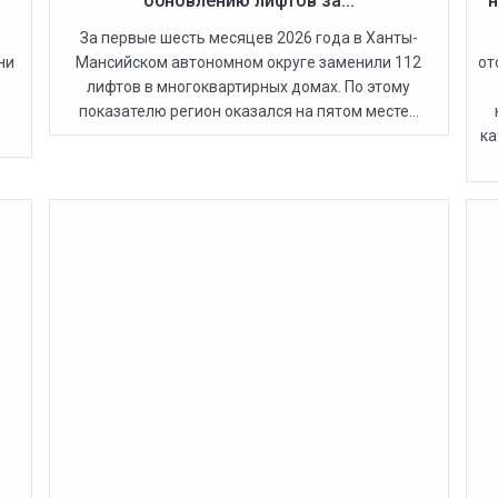
обновлению лифтов за...
н
За первые шесть месяцев 2026 года в Ханты-
ни
Мансийском автономном округе заменили 112
от
лифтов в многоквартирных домах. По этому
показателю регион оказался на пятом месте...
ка