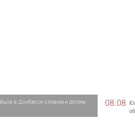
08.08
йцов в Донбассе словом и делом
Юг
об