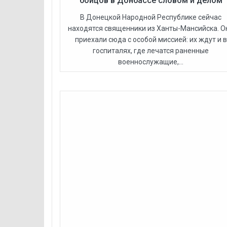
бойцов в Донбассе словом и делом
В Донецкой Народной Республике сейчас
находятся священники из Ханты-Мансийска. О
приехали сюда с особой миссией: их ждут и в
госпиталях, где лечатся раненные
военнослужащие,...