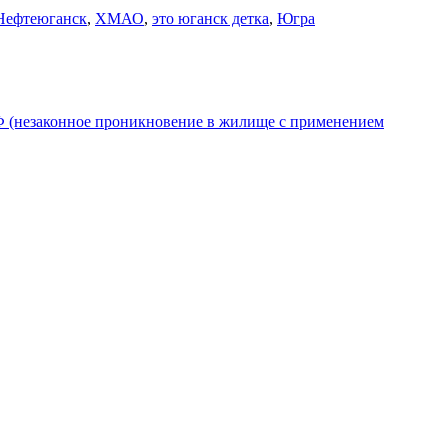
Нефтеюганск
,
ХМАО
,
это юганск детка
,
Югра
 РФ (незаконное проникновение в жилище с применением