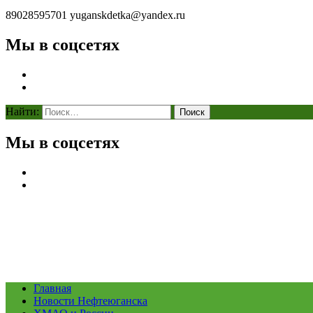
89028595701
yuganskdetka@yandex.ru
Мы в соцсетях
Найти:
Мы в соцсетях
Главная
Новости Нефтеюганска