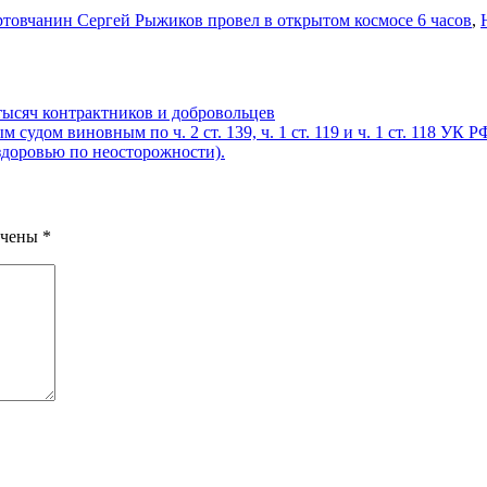
товчанин Сергей Рыжиков провел в открытом космосе 6 часов
,
тысяч контрактников и добровольцев
удом виновным по ч. 2 ст. 139, ч. 1 ст. 119 и ч. 1 ст. 118 УК
здоровью по неосторожности).
ечены
*