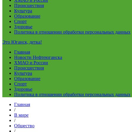
ХМАО и России
Происшествия
Культура
Образование
Спорт
Здоровье
Политика в отношении обработки персональных данных
Это Юганск, детка!
Главная
Новости Нефтеюганска
ХМАО и России
Происшествия
Культура
Образование
Спорт
Здоровье
Политика в отношении обработки персональных данных
Главная
/
В мире
/
Общество
/