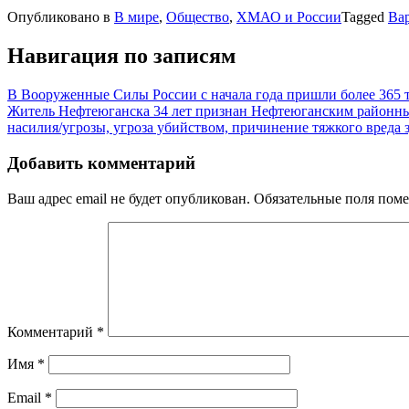
Опубликовано в
В мире
,
Общество
,
ХМАО и России
Tagged
Вар
Навигация по записям
В Вооруженные Силы России с начала года пришли более 365 
Житель Нефтеюганска 34 лет признан Нефтеюганским районным с
насилия/угрозы, угроза убийством, причинение тяжкого вреда 
Добавить комментарий
Ваш адрес email не будет опубликован.
Обязательные поля пом
Комментарий
*
Имя
*
Email
*