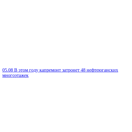
05.08
В этом году капремонт затронет 48 нефтеюганских
многоэтажек