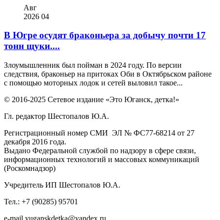
Авг
2026
04
В Югре осудят браконьера за добычу почти 17
тонн щуки....
Злоумышленник был пойман в 2024 году. По версии
следствия, браконьер на притоках Оби в Октябрьском районе
с помощью моторных лодок и сетей выловил такое...
© 2016-2025 Сетевое издание «Это Юганск, детка!»
Гл. редактор Шестопалов Ю.А.
Регистрационный номер СМИ ЭЛ № ФС77-68214 от 27
декабря 2016 года.
Выдано Федеральной службой по надзору в сфере связи,
информационных технологий и массовых коммуникаций
(Роскомнадзор)
Учредитель ИП Шестопалов Ю.А.
Тел.: +7 (90285) 95701
e-mail
y
uganskdetka@yandex.ru