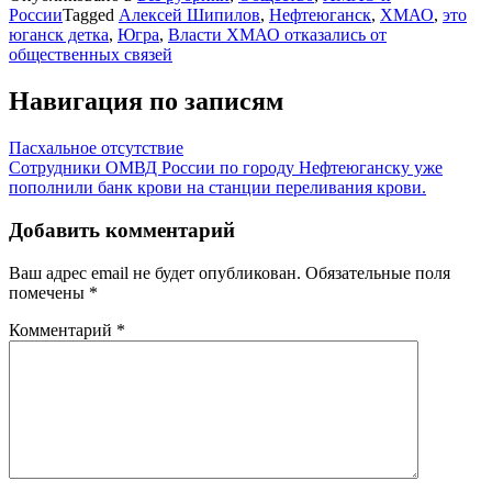
России
Tagged
Алексей Шипилов
,
Нефтеюганск
,
ХМАО
,
это
юганск детка
,
Югра
,
‌‌Власти ХМАО отказались от
общественных связей
Навигация по записям
Пасхальное отсутствие
Сотрудники ОМВД России по городу Нефтеюганску уже
пополнили банк крови на станции переливания крови.
Добавить комментарий
Ваш адрес email не будет опубликован.
Обязательные поля
помечены
*
Комментарий
*