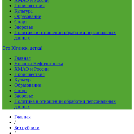
ХМАО и России
Происшествия
Культура
Образование
Спорт
Здоровье
Политика в отношении обработки персональных
данных
Это Юганск, детка!
Главная
Новости Нефтеюганска
ХМАО и России
Происшествия
Культура
Образование
Спорт
Здоровье
Политика в отношении обработки персональных
данных
Главная
/
Без рубрики
/