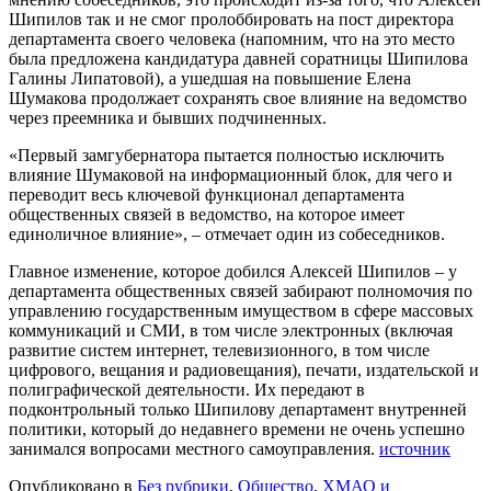
Шипилов так и не смог пролоббировать на пост директора
департамента своего человека (напомним, что на это место
была предложена кандидатура давней соратницы Шипилова
Галины Липатовой), а ушедшая на повышение Елена
Шумакова продолжает сохранять свое влияние на ведомство
через преемника и бывших подчиненных.
«Первый замгубернатора пытается полностью исключить
влияние Шумаковой на информационный блок, для чего и
переводит весь ключевой функционал департамента
общественных связей в ведомство, на которое имеет
единоличное влияние», – отмечает один из собеседников.
Главное изменение, которое добился Алексей Шипилов – у
департамента общественных связей забирают полномочия по
управлению государственным имуществом в сфере массовых
коммуникаций и СМИ, в том числе электронных (включая
развитие систем интернет, телевизионного, в том числе
цифрового, вещания и радиовещания), печати, издательской и
полиграфической деятельности. Их передают в
подконтрольный только Шипилову департамент внутренней
политики, который до недавнего времени не очень успешно
занимался вопросами местного самоуправления.
источник
Опубликовано в
Без рубрики
,
Общество
,
ХМАО и