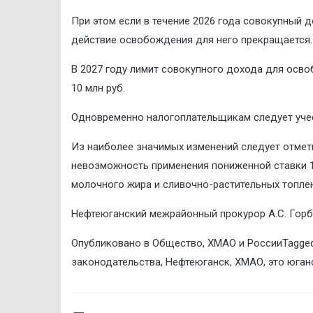
При этом если в течение 2026 год
а
совокупный до
действие освобождения для него прекращается.
В 2027 году лимит совокупного дохода для освоб
10 млн руб.
Одновременно налогоплательщикам следует учес
Из наиболее значимых изменений следует отмети
невозможность применения пониженной ставки 
молочного жира и сливочно-растительных топле
Нефтеюганский межрайонный прокурор А.С. Гор
Опубликовано в
Общество
,
ХМАО и России
Tagge
законодательства
,
Нефтеюганск
,
ХМАО
,
это юган