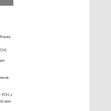
борах,
СН).
щих
иков,
 УСН, у
60 млн