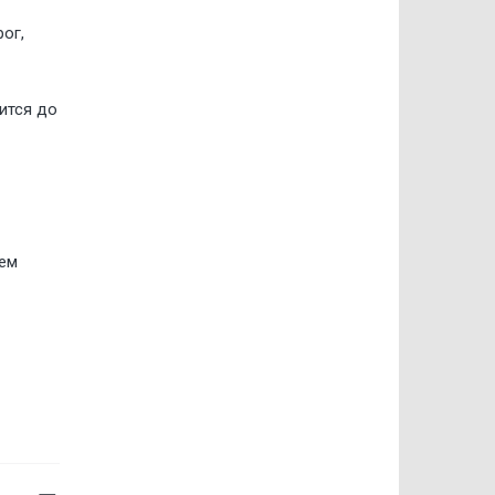
ог,
ится до
лем