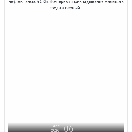
нефтеюганской ОКБ. Во-первых, прикладывание малыша к
груди в первый...
06
Авг
2026