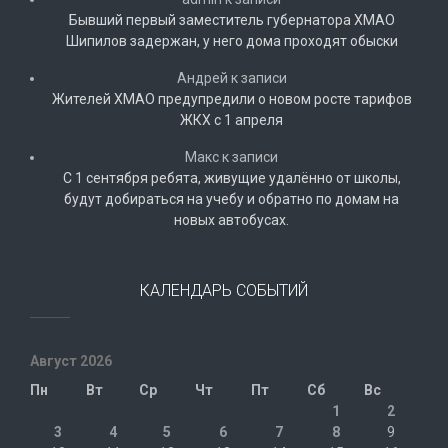
Бывший первый заместитель губернатора ХМАО
Шипилов задержан, у него дома проходят обыски
Андрей
к записи
Жителей ХМАО предупредили о новом росте тарифов
ЖКХ с 1 апреля
Макс
к записи
С 1 сентября ребята, живущие удалённо от школы,
будут добираться на учебу и обратно по домам на
новых автобусах.
КАЛЕНДАРЬ СОБЫТИЙ
Август 2026
Пн
Вт
Ср
Чт
Пт
Сб
Вс
1
2
3
4
5
6
7
8
9