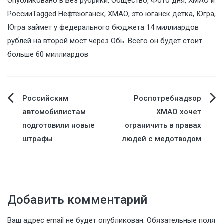
Опубликовано в
Без рубрики
,
Общество
,
Фото дня
,
ХМАО и
России
Tagged
Нефтеюганск
,
ХМАО
,
это юганск детка
,
Югра
,
Югра займет у федерального бюджета 14 миллиардов
рублей на второй мост через Обь. Всего он будет стоит
больше 60 миллиардов
Навигация
Российским
Роспотребнадзор
автомобилистам
ХМАО хочет
по
подготовили новые
ограничить в правах
штрафы
людей с медотводом
записям
Добавить комментарий
Ваш адрес email не будет опубликован.
Обязательные поля