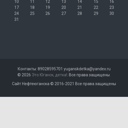
10
11
12
13
14
15
16
17
18
19
20
21
22
23
24
25
26
27
28
29
30
31
« Июл
Контакты: 89028595701 yuganskdetka@yandex.ru
© 2026
Это Юганск, детка!
. Все права защищены.
Сайт Нефтеюганска © 2016-2021 Все права защищены