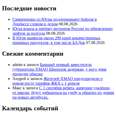
Последние новости
Священники из Югры поддерживают бойцов в
Донбассе словом и делом
08.08.2026
Югра вошла в пятёрку регионов России по обновлению
лифтов за полгода
08.08.2026
В Югре выявили около 290 проб некачественных
пищевых продуктов, в том числе БАДов
07.08.2026
Свежие комментарии
admin
к записи
Бывший первый заместитель
губернатора ХМАО Шипилов задержан, у него дома
проходят обыски
Андрей
к записи
Жителей ХМАО предупредили о
новом росте тарифов ЖКХ с 1 апреля
Макс
к записи
С 1 сентября ребята, живущие удалённо
от школы, будут добираться на учебу и обратно по домам
на новых автобусах.
Календарь событий