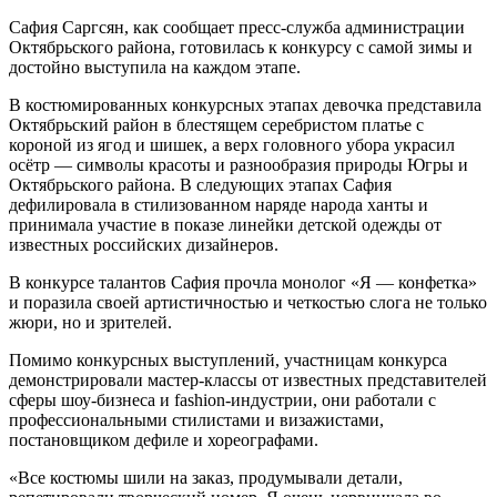
Сафия Саргсян, как сообщает пресс-служба администрации
Октябрьского района, готовилась к конкурсу с самой зимы и
достойно выступила на каждом этапе.
В костюмированных конкурсных этапах девочка представила
Октябрьский район в блестящем серебристом платье с
короной из ягод и шишек, а верх головного убора украсил
осётр — символы красоты и разнообразия природы Югры и
Октябрьского района. В следующих этапах Сафия
дефилировала в стилизованном наряде народа ханты и
принимала участие в показе линейки детской одежды от
известных российских дизайнеров.
В конкурсе талантов Сафия прочла монолог «Я — конфетка»
и поразила своей артистичностью и четкостью слога не только
жюри, но и зрителей.
Помимо конкурсных выступлений, участницам конкурса
демонстрировали мастер-классы от известных представителей
сферы шоу-бизнеса и fashion-индустрии, они работали с
профессиональными стилистами и визажистами,
постановщиком дефиле и хореографами.
«Все костюмы шили на заказ, продумывали детали,