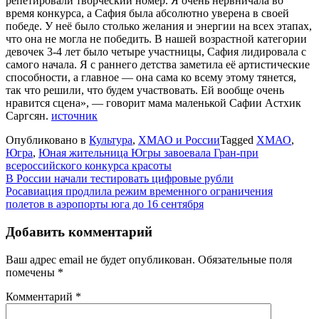
репетировали творческий номер. Я очень нервничала во
время конкурса, а Сафия была абсолютно уверена в своей
победе. У неё было столько желания и энергии на всех этапах,
что она не могла не победить. В нашей возрастной категории
девочек 3-4 лет было четыре участницы, Сафия лидировала с
самого начала. Я с раннего детства заметила её артистические
способности, а главное — она сама ко всему этому тянется,
так что решили, что будем участвовать. Ей вообще очень
нравится сцена», — говорит мама маленькой Сафии Астхик
Саргсян.
источник
Опубликовано в
Культура
,
ХМАО и России
Tagged
ХМАО
,
Югра
,
Юная жительница Югры завоевала Гран-при
всероссийского конкурса красоты
Навигация
В России начали тестировать цифровые рубли
Росавиация продлила режим временного ограничения
по
полетов в аэропорты юга до 16 сентября
записям
Добавить комментарий
Ваш адрес email не будет опубликован.
Обязательные поля
помечены
*
Комментарий
*