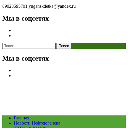
89028595701
yuganskdetka@yandex.ru
Мы в соцсетях
Найти:
Мы в соцсетях
Главная
Новости Нефтеюганска