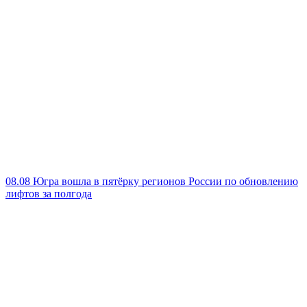
08.08
Югра вошла в пятёрку регионов России по обновлению
лифтов за полгода