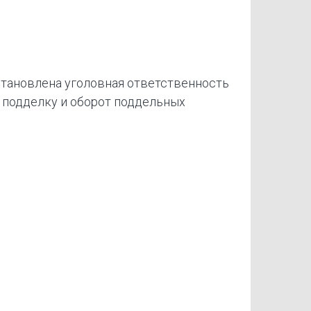
тановлена уголовная ответственность
 подделку и оборот поддельных
х документов об отсутствии
й, представляющих опасность для
х.