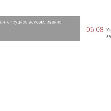
, что грудное вскармливание —
06.08
Ус
за
официальны
заболевани
окружающи