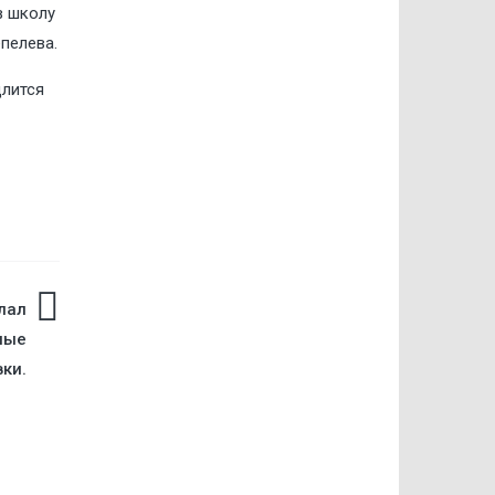
в школу
пелева.
длится
лал
ные
ки.