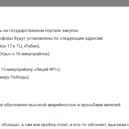
 на государственном портале закупок.
етофоры будут установлены по следующим адресам:
он 17 к ТЦ «Рубин);
гры» к 16 микрорайону);
 15 микрорайону «Лицей №1»);
кверу Победы);
ыл обусловлен высокой аварийностью и просьбами жителей
Ксюша», а там или пробка стоит, и кто-то обгоняет, выезжая 