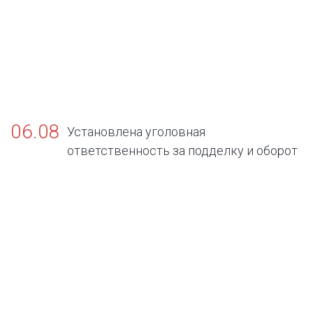
06.08
Установлена уголовная
ответственность за подделку и оборот
поддельных официальных документов об
отсутствии заболеваний, представляющих
опасность для окружающих.