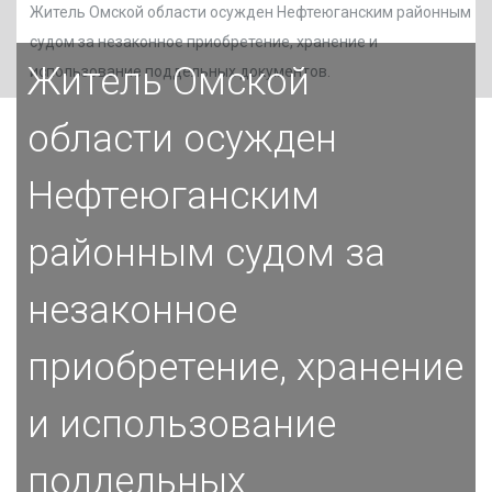
Житель Омской области осужден Нефтеюганским районным
судом за незаконное приобретение, хранение и
Житель Омской
использование поддельных документов.
области осужден
Нефтеюганским
районным судом за
незаконное
приобретение, хранение
и использование
поддельных