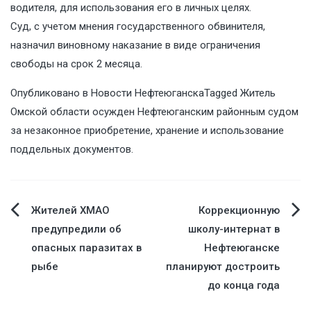
водителя, для использования его в личных целях.
Суд, с учетом мнения государственного обвинителя,
назначил виновному наказание в виде ограничения
свободы на срок 2 месяца.
Опубликовано в
Новости Нефтеюганска
Tagged
Житель
Омской области осужден Нефтеюганским районным судом
за незаконное приобретение
,
хранение и использование
поддельных документов.
Навигация
Жителей ХМАО
Коррекционную
предупредили об
школу-интернат в
по
опасных паразитах в
Нефтеюганске
рыбе
планируют достроить
записям
до конца года