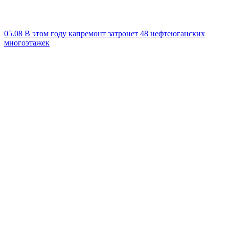
05.08
В этом году капремонт затронет 48 нефтеюганских
многоэтажек