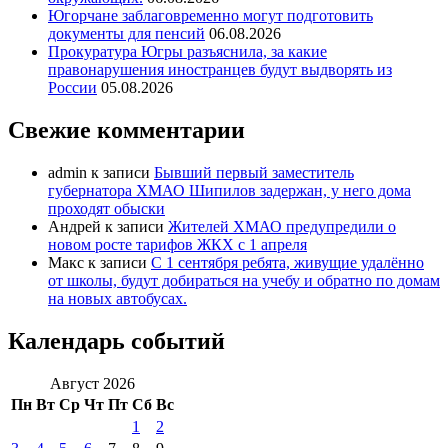
Югорчане заблаговременно могут подготовить
документы для пенсий
06.08.2026
Прокуратура Югры разъяснила, за какие
правонарушения иностранцев будут выдворять из
России
05.08.2026
Свежие комментарии
admin
к записи
Бывший первый заместитель
губернатора ХМАО Шипилов задержан, у него дома
проходят обыски
Андрей
к записи
Жителей ХМАО предупредили о
новом росте тарифов ЖКХ с 1 апреля
Макс
к записи
С 1 сентября ребята, живущие удалённо
от школы, будут добираться на учебу и обратно по домам
на новых автобусах.
Календарь событий
Август 2026
Пн
Вт
Ср
Чт
Пт
Сб
Вс
1
2