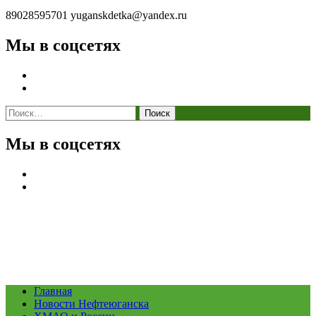
89028595701
yuganskdetka@yandex.ru
Мы в соцсетях
Найти:
Мы в соцсетях
Главная
Новости Нефтеюганска