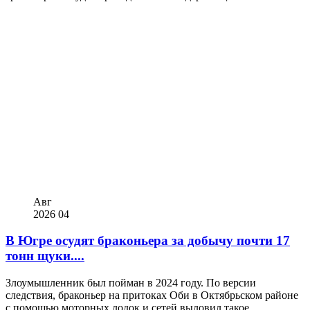
Авг
2026
04
В Югре осудят браконьера за добычу почти 17
тонн щуки....
Злоумышленник был пойман в 2024 году. По версии
следствия, браконьер на притоках Оби в Октябрьском районе
с помощью моторных лодок и сетей выловил такое...