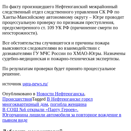
По факту произошедшего Нефтеюганский межрайонный
следственный отдел следственного управления СК РФ по
Ханты-Мансийскому автономному округу – Югре проводит
процессуальную проверку по признакам преступления,
предусмотренного ст. 109 УК РФ (причинение смерти по
неосторожности).
Все обстоятельства случившегося и причины пожара
выясняются следователями во взаимодействии с
дознавателями ГУ МЧС России по ХМАО-Югры. Назначены
судебно-медицинская и пожарно-техническая экспертизы.
По результатам проверки будет принято процессуальное
решение.
источник
ugra-news.ru/
Опубликовано в
Новости Нефтеюганска
,
Происшествия
Tagged
В Нефтеюганске горел
многоквартирный дом
,
погибла женщина
Навигация
В СОШ №6 открыли «Парту Героев».
Югорчанина лишили автомобиля за повторное вождение в
по
пьяном виде
записям